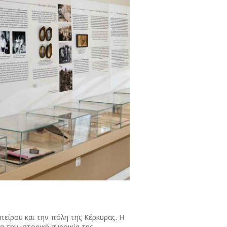
πείρου και την πόλη της Κέρκυρας. Η
α την ιστορική αγροικία της