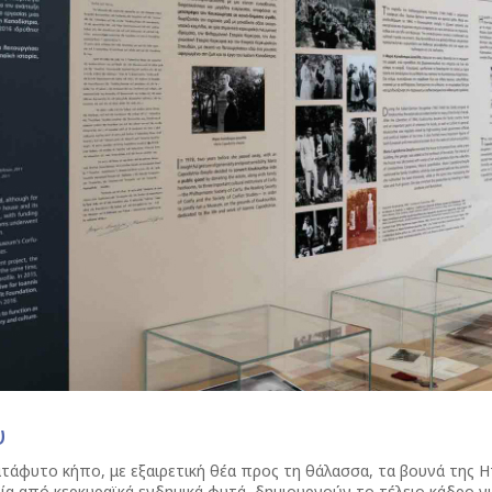
υ
ατάφυτο κήπο, με εξαιρετική θέα προς τη θάλασσα, τα βουνά της Η
ία από κερκυραϊκά ενδημικά φυτά, δημιουργούν το τέλειο κάδρο γι