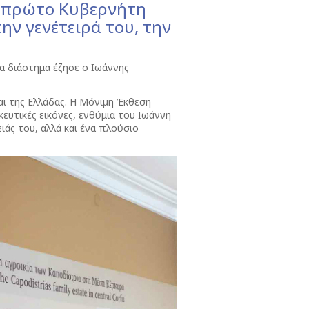
, πρώτο Κυβερνήτη
ην γενέτειρά του, την
να διάστημα έζησε ο Ιωάννης
αι της Ελλάδας. Η Μόνιμη Έκθεση
κευτικές εικόνες, ενθύμια του Ιωάννη
άς του, αλλά και ένα πλούσιο