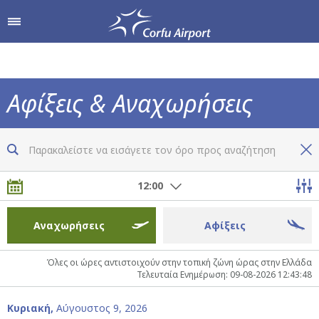
δρομίου
Αγορές & Γεύση
Υπηρεσίες Αεροδρομί
Αφίξεις & Αναχωρήσεις
Από & Προς το Αεροδρόμιο
Καταστήματα
Τώρα ξέρετε τα πάντα για όλες τις πτήσεις
Parking
Hellenic Duty Free Shops
12:00
Πληροφορίες Επιβατών
Εστιατόρια & Καφέ
Αναχωρήσεις
Αφίξεις
Όλες οι ώρες αντιστοιχούν στην τοπική ζώνη ώρας στην Ελλάδα
Τελευταία Ενημέρωση: 09-08-2026 12:43:48
Κυριακή,
Αύγουστος 9, 2026