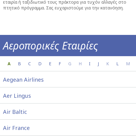
εταιρία ή ταξιδιωτικό τους πράκτορα για τυχόν αλλαγές στο
πτητικό πρόγραμμα. Σας ευχαριστούμε για την κατανόηση.
Αεροπορικές Εταιρίες
Όλες οι πληροφορίες για την αεροπορική σ
A
B
C
D
E
F
G
H
I
J
K
L
M
Aegean Airlines
Aer Lingus
Air Baltic
Air France