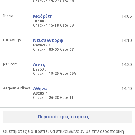
Check-in
19-27
Gate
04
Iberia
Μαδρίτη
14:05
IB844
Check-in
15-18
Gate
09
Eurowings
Ντίσελντορφ
14:10
EW9613
Check-in
03-05
Gate
07
Jet2.com
Λιντς
14:20
LS260
Check-in
19-25
Gate
05A
Aegean Airlines
Αθήνα
14:40
A3285
Check-in
26-28
Gate
11
Περισσότερες πτήσεις
Οι επιβάτες θα πρέπει να επικοινωνούν με την αεροπορική