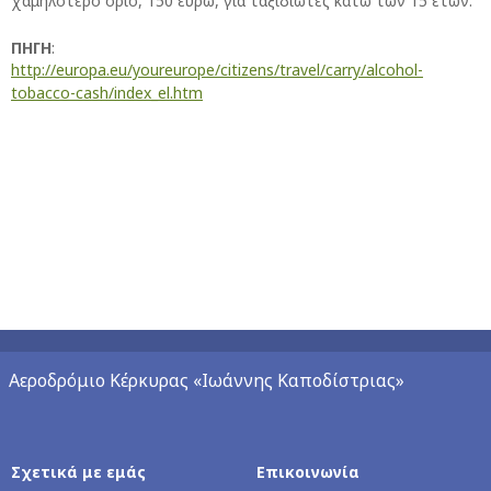
χαμηλότερο όριο, 150 ευρώ, για ταξιδιώτες κάτω των 15 ετών.
ΠΗΓΗ
:
http://europa.eu/youreurope/citizens/travel/carry/alcohol-
tobacco-cash/index_el.htm
Αεροδρόμιο Κέρκυρας «Ιωάννης Καποδίστριας»
Σχετικά με εμάς
Επικοινωνία