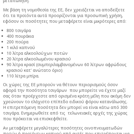
μεταπώληση.
Με βάση τη νομοθεσία της ΕΕ, δεν χρειάζεται να αποδείξετε
ότι τα προϊόντα αυτά προορίζονται για προσωπική χρήση,
εφόσον οι ποσότητες που μεταφέρετε είναι μικρότερες από:
800 τσιγάρα
400 πουράκια
200 πούρα
1 κιλό καπνού
10 λίτρα αλκοολούχων ποτών
20 λίτρα αλκοολωμένου κρασιού
90 λίτρα κρασί (συμπεριλαμβανομένων 60 λίτρων αφρώδους
κρασιού κατ' ανώτατο όριο)
110 λίτρα μπίρα.
Οι χώρες της ΕΕ μπορούν να θέτουν περιορισμούς όσον
αφορά την ποσότητα τσιγάρων που μπορείτε να έχετε μαζί
σας όταν προέρχεστε από ορισμένα κράτη μέλη που ακόμη δεν
χρεώνουν το ελάχιστο επίπεδο ειδικού φόρου κατανάλωσης.
Η επιτρεπόμενη ποσότητα δεν μπορεί να είναι κάτω από 300
τσιγάρα. Ενημερωθείτε από τις τελωνειακές αρχές της χώρας
που πρόκειται να επισκεφθείτε.
Αν μεταφέρετε μεγαλύτερες ποσότητες οινοπνευματωδών
ποτών ή προϊόντων καπνού από αυτές που επιτρέπονται για