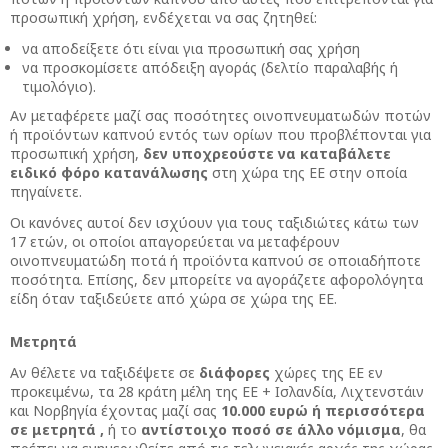
προσωπική χρήση, ενδέχεται να σας ζητηθεί:
να αποδείξετε ότι είναι για προσωπική σας χρήση
να προσκομίσετε απόδειξη αγοράς (δελτίο παραλαβής ή
τιμολόγιο).
Αν μεταφέρετε μαζί σας ποσότητες οινοπνευματωδών ποτών
ή προϊόντων καπνού εντός των ορίων που προβλέπονται για
προσωπική χρήση,
δεν υποχρεούστε να καταβάλετε
ειδικό φόρο κατανάλωσης
στη χώρα της ΕΕ στην οποία
πηγαίνετε.
Οι κανόνες αυτοί δεν ισχύουν για τους ταξιδιώτες κάτω των
17 ετών, οι οποίοι απαγορεύεται να μεταφέρουν
οινοπνευματώδη ποτά ή προϊόντα καπνού σε οποιαδήποτε
ποσότητα. Επίσης, δεν μπορείτε να αγοράζετε αφορολόγητα
είδη όταν ταξιδεύετε από χώρα σε χώρα της ΕΕ.
Μετρητά
Αν θέλετε να ταξιδέψετε σε
διάφορες
χώρες της ΕΕ εν
προκειμένω, τα 28 κράτη μέλη της ΕΕ + Ισλανδία, Λιχτενστάιν
και Νορβηγία έχοντας μαζί σας
10.000 ευρώ
ή
περισσότερα
σε
μετρητά
,
ή το
αντίστοιχο
ποσό
σε
άλλο
νόμισμα
, θα