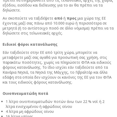
πρέπει να ενημερωθείτε από τις τελωνειακές αρχές της χώρας
εξόδου, εισόδου και διέλευσης για το αν θα πρέπει να τα
δηλώσετε.
Αν σκοπεύετε να ταξιδέψετε
από
ή
προς
μια χώρα της ΕΕ
έχοντας μαζί σας πάνω από 10.000 ευρώ ή περισσότερα σε
μετρητά (ή το αντίστοιχο ποσό σε άλλο νόμισμα) πρέπει να τα
δηλώσετε στις τελωνειακές αρχές.
Ειδικοί φόροι κατανάλωσης
Εάν ταξιδεύετε στην ΕΕ από τρίτη χώρα, μπορείτε να
μεταφέρετε μαζί σας αγαθά για προσωπική σας χρήση, στις
παρακάτω ποσότητες, χωρίς να πληρώσετε ΦΠΑ και ειδικούς
φόρους κατανάλωσης. Το ίδιο ισχύει εάν ταξιδεύετε από τα
Κανάρια Νησιά, τα Νησιά της Μάγχης, το Γιβραλτάρ και άλλα
εδάφη στα οποία δεν ισχύουν οι κανόνες της ΕΕ για τον ΦΠΑ
και τους ειδικούς φόρους κατανάλωσης.
Οινοπνευματώδη ποτά
1 λίτρο οινοπνευματωδών ποτών άνω των 22 % vol. ή 2
λίτρα ενισχυμένου ή αφρώδους οίνου
4 λίτρα μη αφρώδους οίνου
16 λίτρα μπίρας